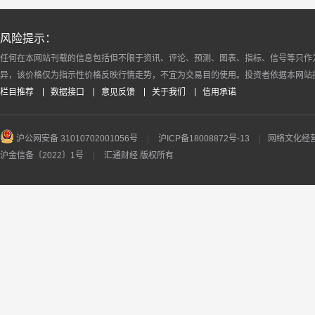
风险提示：
任何在本网站刊载的信息包括但不限于资讯、评论、预测、图表、指标、信号等只作
异，该价格仅为指示性价格反映行情走势，不宜为交易目的使用。投资者依据本网站
栏目推荐
数据接口
意见反馈
关于我们
信用承诺
沪公网安备 31010702001056号
|
沪ICP备18008872号-13
|
网络文化经营许
沪金信备〔2022〕1号
|
汇通财经 版权所有